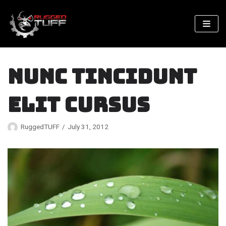
Skip
to
content
Nunc Tincidunt
Elit Cursus
RuggedTUFF
July 31, 2012