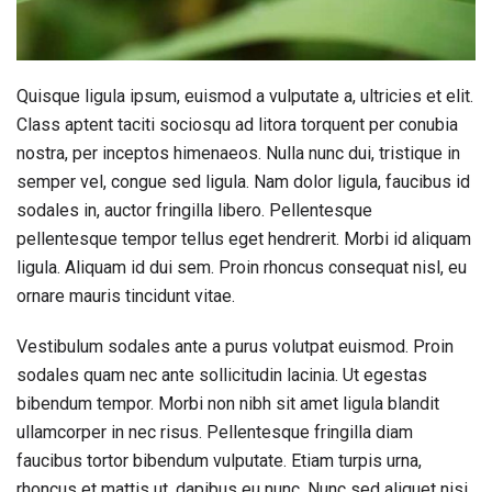
Quisque ligula ipsum, euismod a vulputate a, ultricies et elit.
Class aptent taciti sociosqu ad litora torquent per conubia
nostra, per inceptos himenaeos. Nulla nunc dui, tristique in
semper vel, congue sed ligula. Nam dolor ligula, faucibus id
sodales in, auctor fringilla libero. Pellentesque
pellentesque tempor tellus eget hendrerit. Morbi id aliquam
ligula. Aliquam id dui sem. Proin rhoncus consequat nisl, eu
ornare mauris tincidunt vitae.
Vestibulum sodales ante a purus volutpat euismod. Proin
sodales quam nec ante sollicitudin lacinia. Ut egestas
bibendum tempor. Morbi non nibh sit amet ligula blandit
ullamcorper in nec risus. Pellentesque fringilla diam
faucibus tortor bibendum vulputate. Etiam turpis urna,
rhoncus et mattis ut, dapibus eu nunc. Nunc sed aliquet nisi.